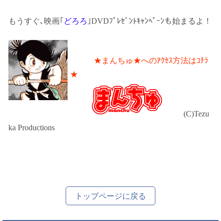
もうすぐ､映画｢
どろろ
｣DVDﾌﾟﾚｾﾞﾝﾄｷｬﾝﾍﾟｰﾝも始まるよ！
★まんちゅ★へのｱｸｾｽ方法はｺﾁﾗ
★
(C)Tezu
ka Productions
トップページに戻る