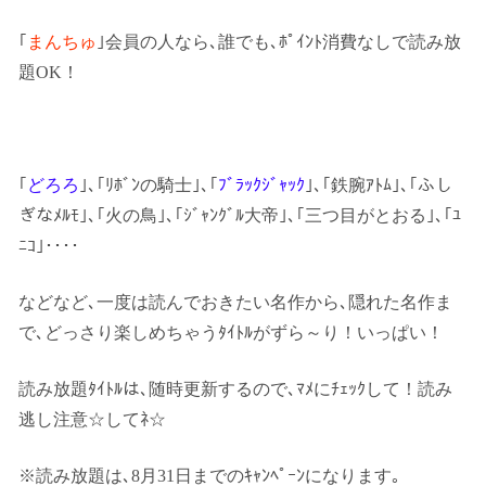
｢
まんちゅ
｣会員の人なら､誰でも､ﾎﾟｲﾝﾄ消費なしで読み放
題OK！
｢
どろろ
｣､｢ﾘﾎﾞﾝの騎士｣､｢
ﾌﾞﾗｯｸｼﾞｬｯｸ
｣､｢鉄腕ｱﾄﾑ｣､｢ふし
ぎなﾒﾙﾓ｣､｢火の鳥｣､｢ｼﾞｬﾝｸﾞﾙ大帝｣､｢三つ目がとおる｣､｢ﾕ
ﾆｺ｣････
などなど､一度は読んでおきたい名作から､隠れた名作ま
で､どっさり楽しめちゃうﾀｲﾄﾙがずら～り！いっぱい！
読み放題ﾀｲﾄﾙは､随時更新するので､ﾏﾒにﾁｪｯｸして！読み
逃し注意☆してﾈ☆
※読み放題は､8月31日までのｷｬﾝﾍﾟｰﾝになります｡