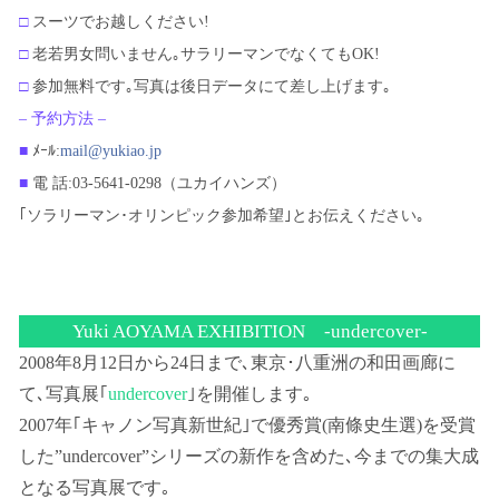
□
スーツでお越しください!
□
老若男女問いません｡サラリーマンでなくてもOK!
□
参加無料です｡写真は後日データにて差し上げます｡
– 予約方法 –
■
ﾒｰﾙ:
mail@yukiao.jp
■
電 話:03-5641-0298（ユカイハンズ）
｢ソラリーマン･オリンピック参加希望｣とお伝えください｡
Yuki AOYAMA EXHIBITION -undercover-
2008年8月12日から24日まで､東京･八重洲の和田画廊に
て､写真展｢
undercover
｣を開催します｡
2007年｢キャノン写真新世紀｣で優秀賞(南條史生選)を受賞
した”undercover”シリーズの新作を含めた､今までの集大成
となる写真展です｡