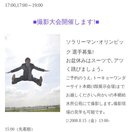
17:00,17:00～19:00
■
撮影大会開催します!
■
ソラリーマン･オリンピッ
ク 選手募集!
お盆休みはスーツで､アツ
く跳びましょう｡
ご予約のうえ､トーキョーワンダ
ーサイト本郷(3階展示会場)まで
お越しください｡向かいの本郷給
水所公苑にて撮影します｡撮影現
場の見学も可能です｡
□
2008.8.15（金）13:00-
15:00（先着順）