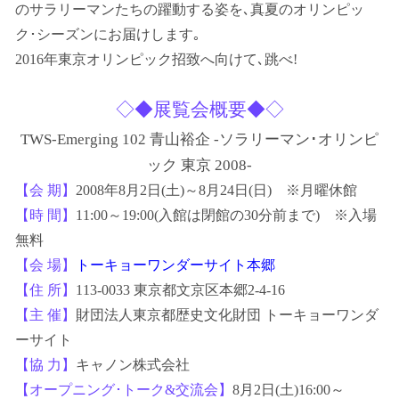
のサラリーマンたちの躍動する姿を､真夏のオリンピッ
ク･シーズンにお届けします｡
2016年東京オリンピック招致へ向けて､跳べ!
◇◆展覧会概要◆◇
TWS-Emerging 102 青山裕企 -ソラリーマン･オリンピ
ック 東京 2008-
【会 期】
2008年8月2日(土)～8月24日(日) ※月曜休館
【時 間】
11:00～19:00(入館は閉館の30分前まで) ※入場
無料
【会 場】
トーキョーワンダーサイト本郷
【住 所】
113-0033 東京都文京区本郷2-4-16
【主 催】
財団法人東京都歴史文化財団 トーキョーワンダ
ーサイト
【協 力】
キャノン株式会社
【オープニング･トーク&交流会】
8月2日(土)16:00～