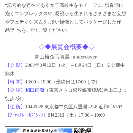
“記号的な存在である女子高校生をモチーフに､思春期に
抱くコンプレックスや､凝視から生まれるさまざまな妄想
やフェティシズムを､淡い憧憬としてパッケージした作
品”たちを､ぜひご覧ください｡
◇◆展覧会概要◆◇
青山裕企写真展 -undercover-
【会 期】
2008年8月12日（火）～8月24日（日）※会期中
無休
【時 間】
13:00～19:00（最終日は17:00まで）
【会 場】
和田画廊
（東京メトロ銀座線京橋駅3番出口より
徒歩2分）
【住 所】
104-0028 東京都中央区八重洲2-9-8 近和ﾋﾞﾙ302
【ｱｰﾃｨｽﾄ･ﾚｾﾌﾟｼｮﾝ】
8月23日（土）17:00～19:00