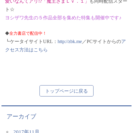
愛いなんてアリ!?「魔王さまＬｖ．１」
も同時配信スター
ト☆
ヨシザワ先生の５作品全部を集めた特集も開催中です♪
◆
全力書店で配信中！
┗ケータイサイトURL：
http://zbk.me
／PCサイトからの
ア
クセス方法はこちら
トップページに戻る
アーカイブ
2017年11月