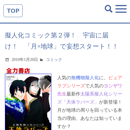
TOP
擬人化コミック第２弾！ 宇宙に届
け！ 「月×地球」で妄想スタート！！
2010年1月20日
コミック
人気の
無機物擬人化
に、
ピュア
ラブシリーズ
で人気の
ヨシザワ
先生
最新作
太陽系擬人化シリー
ズ「天体ラバーズ」
が新登場！
月が地球の周りを回っている本
当の理由、あなたは知っていま
すか？