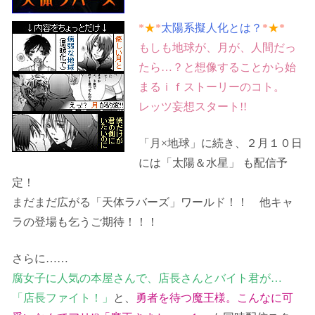
*
★
*
太陽系擬人化とは？
*
★
*
もしも地球が、月が、人間だっ
たら…？と想像することから始
まるｉｆストーリーのコト。
レッツ妄想スタート!!
「月×地球」に続き、２月１０日
には「太陽＆水星」 も配信予
定！
まだまだ広がる「天体ラバーズ」ワールド！！ 他キャ
ラの登場も乞うご期待！！！
さらに……
腐女子に人気の本屋さんで、店長さんとバイト君が…
「店長ファイト！」
と、
勇者を待つ魔王様。こんなに可