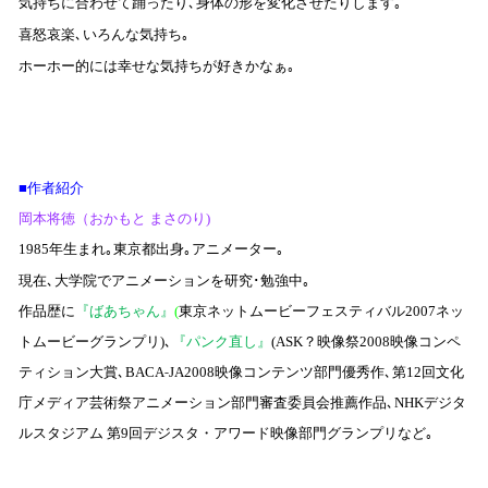
気持ちに合わせて踊ったり､身体の形を変化させたりします｡
喜怒哀楽､いろんな気持ち｡
ホーホー的には幸せな気持ちが好きかなぁ｡
■作者紹介
岡本将徳（おかもと
まさのり
)
年生まれ｡東京都出身｡アニメーター｡
1985
現在､大学院でアニメーションを研究･勉強中｡
作品歴に
『ばあちゃん』
東京ネットムービーフェスティバル
ネッ
(
2007
トムービーグランプリ
､
『パンク直し』
？映像祭
映像コンペ
)
(ASK
2008
ティション大賞､
‐
映像コンテンツ部門優秀作､第
回文化
BACA
JA2008
12
庁メディア芸術祭アニメーション部門審査委員会推薦作品､
デジタ
NHK
ルスタジアム
第
回デジスタ・アワード映像部門グランプリなど｡
9