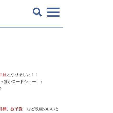
２日
となりました！！
ージュほかロードショー！）
？
目標
、
親子愛
など映画のいいと