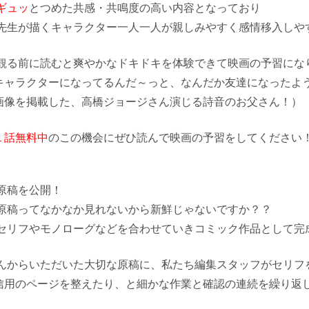
ギュッ
とつめた共感・共鳴度の高い内容となっており
先生が描くキャラクター一人一人が親しみやすく感情移入しや
観る前に読むと爽やかなドキドキを体験できて映画の予習にな
キャラクターになってるんだ～っと、なんだか友達になったよ
画像を掲載した、高橋ジョージさん演じる詩音のお父さん！）
１話無料中
のこの機会にぜひ読んで映画の予習をしてください
原稿を公開！
原稿ってなかなか見れないから新鮮じゃないですか？？
セリフやモノローグなどを合わせていきコミック作品として完
んからいただいた大切な原稿に、私たち編集スタッフがセリフ
信用のページを整えたり、と細かな作業と確認の連続を繰り返