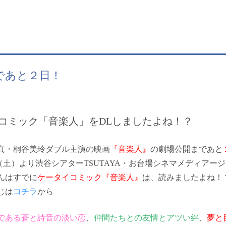
であと２日！
コミック「音楽人」をDLしましたよね！？
真・桐谷美玲
ダブル主演の映画
『音楽人』
の劇場公開まであと
15（土）より渋谷シアターTSUTAYA・お台場シネマメディア
んはすでに
ケータイコミック『音楽人』
は、読みましたよね！
じは
コチラ
から
である蒼と詩音の淡い恋
、
仲間たちとの友情とアツい絆
、
夢と