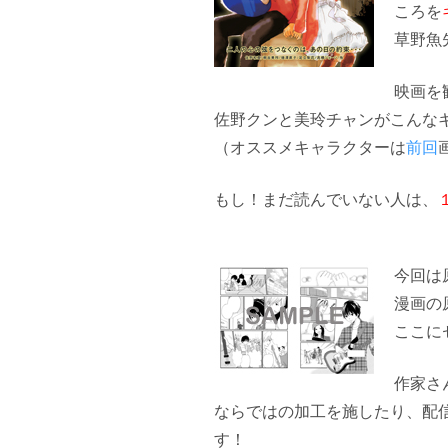
ころを
草野魚
映画を
佐野クンと美玲チャンがこんな
（オススメキャラクターは
前回
もし！まだ読んでいない人は、
今回は
漫画の
ここに
作家さ
ならではの加工を施したり、配
す！