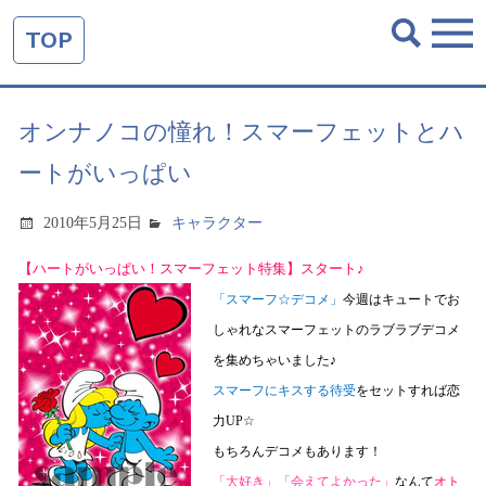
TOP
オンナノコの憧れ！スマーフェットとハ
ートがいっぱい
2010年5月25日
キャラクター
【ハートがいっぱい！スマーフェット特集】スタート♪
「スマーフ☆デコメ」
今週はキュートでお
しゃれなスマーフェットのラブラブデコメ
を集めちゃいました♪
スマーフにキスする待受
をセットすれば恋
力
UP☆
もちろんデコメもあります！
「大好き」「会えてよかった」
なんて
オト