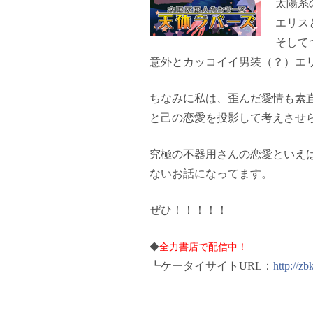
太陽系
エリス
そして
意外とカッコイイ男装（？）エ
ちなみに私は、歪んだ愛情も素
と己の恋愛を投影して考えさせ
究極の不器用さんの恋愛といえ
ないお話になってます。
ぜひ！！！！！
◆
全力書店で配信中！
┗ケータイサイトURL：
http://zb