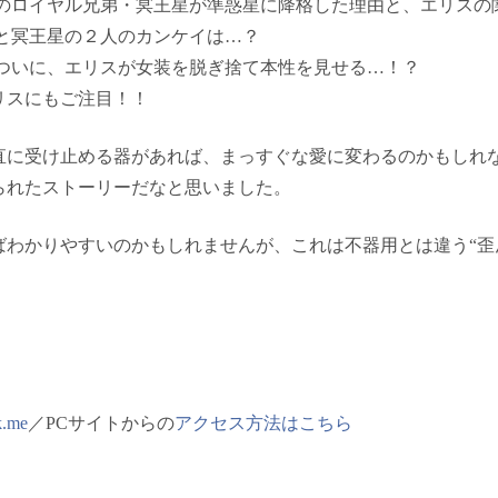
のロイヤル兄弟・冥王星が準惑星に降格した理由と、エリスの
と冥王星の２人のカンケイは…？
ついに、エリスが女装を脱ぎ捨て本性を見せる…！？
リスにもご注目！！
直に受け止める器があれば、まっすぐな愛に変わるのかもしれ
られたストーリーだなと思いました。
ばわかりやすいのかもしれませんが、これは不器用とは違う“歪
k.me
／PCサイトからの
アクセス方法はこちら