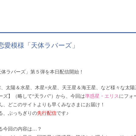
恋愛模様「天体ラバーズ」
天体ラバーズ」第５弾を本日配信開始！
球、太陽＆水星、木星×火星、天王星＆海王星、など様々な太陽
ーズ】（略して“天ラバ”）
から、今回は
準惑星・エリス
にフォ
ん、どこのサイトよりも早くみなさまにお届け！
る、ぶっちぎりの
先行配信
です♪
る今回の内容は…？