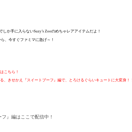
でしか手に入らない
Suzy’s Zoo
のめちゃレアアイテムだよ！
から、今すぐファミマに急げ～！
はこちら！
る、きせかえ『スイートブーフ』編で、とろけるぐらいキュートに大変身！
ーフ』編はここで配信中！