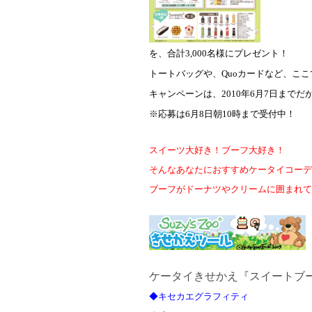
を、合計
3,000
名様にプレゼント！
トートバッグや、
Quo
カードなど、ここ
キャンペーンは、
2010
年
6
月
7
日までだ
※応募は
6
月
8
日朝
10
時まで受付中！
スイーツ大好き！ブーフ大好き！
そんなあなたにおすすめケータイコーデ
ブーフがドーナツやクリームに囲まれて
ケータイきせかえ『スイートブ
◆キセカエグラフィティ