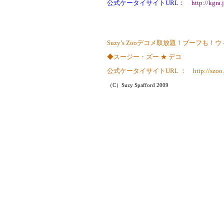
公式ケータイサイト
URL
：
http://kgra.
Suzy’s Zoo
デコメ取放題！ブーフも！ウ
◆スージー・ズー ★ デコ
公式ケータイサイト
URL
：
http://szoo.
（
C
）
Suzy Spafford 2009