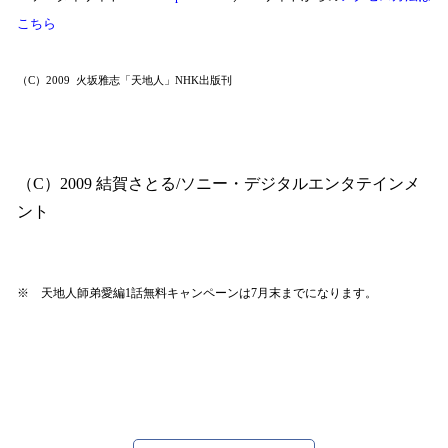
こちら
（
C
）
2009
火坂雅志「天地人」
NHK
出版刊
（
C
）
2009
結賀さとる
/
ソニー・デジタルエンタテインメ
ント
※ 天地人師弟愛編
1
話無料キャンペーンは
7
月末までになります。