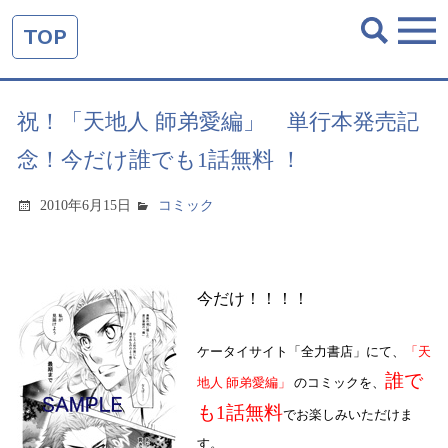
TOP
祝！「天地人 師弟愛編」 単行本発売記
念！今だけ誰でも1話無料 ！
2010年6月15日
コミック
今だけ！！！！
ケータイサイト「全力書店」にて、
「天
誰で
地人 師弟愛編」
のコミックを、
も
1
話無料
でお楽しみいただけま
す。