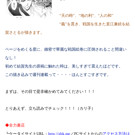
“天の時”、“地の利”、“人の和”
“義”を貫き、戦国を生きた直江兼続を結
賀さとるが描きます。
ページをめくる度に、緻密で華麗な戦国絵巻に圧倒されること間違い
なし！
初めて結賀先生の原稿に触れた時は、美しすぎて震えたほどです。
この描き込みで週刊連載って・・・・ほんとすごすぎです。
まずは、その目で是非確かめてみてください！！！
とりあえず、立ち読みでチェック！！！（カリ子）
◆
全力書店
┗ケータイサイト
URL
：
http://zbk.me
／
PC
サイトからの
アクセス方法は