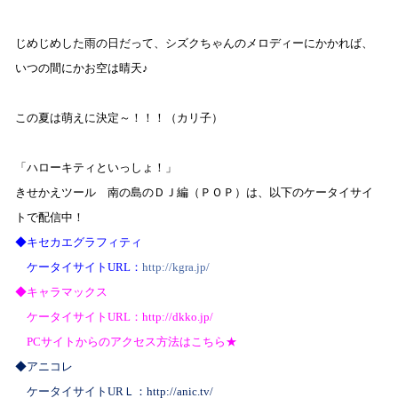
じめじめした雨の日だって、シズクちゃんのメロディーにかかれば、
いつの間にかお空は晴天♪
この夏は萌えに決定～！！！（カリ子）
「ハローキティといっしょ！」
きせかえツール 南の島のＤＪ編（ＰＯＰ）は、以下のケータイサイ
トで配信中！
◆
キセカエグラフィティ
ケータイサイト
URL
：
http://kgra.jp/
◆
キャラマックス
ケータイサイト
URL
：
http://dkko.jp/
PC
サイトからの
アクセス方法はこちら★
◆アニコレ
ケータイサイト
UR
Ｌ
：
http://anic.tv/