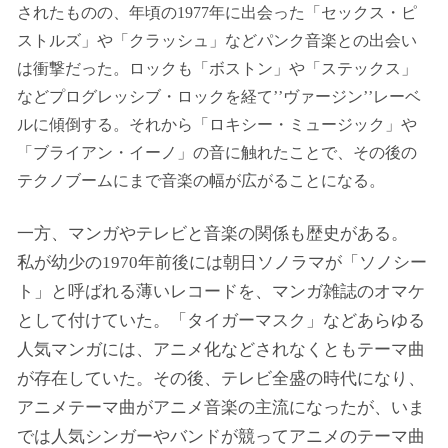
されたものの、年頃の1977年に出会った「セックス・ピ
ストルズ」や「クラッシュ」などパンク音楽との出会い
は衝撃だった。ロックも「ボストン」や「ステックス」
などプログレッシブ・ロックを経て’’ヴァージン’’レーベ
ルに傾倒する。それから「ロキシー・ミュージック」や
「ブライアン・イーノ」の音に触れたことで、その後の
テクノブームにまで音楽の幅が広がることになる。
一方、マンガやテレビと音楽の関係も歴史がある。
私が幼少の1970年前後には朝日ソノラマが「ソノシー
ト」と呼ばれる薄いレコードを、マンガ雑誌のオマケ
として付けていた。「タイガーマスク」などあらゆる
人気マンガには、アニメ化などされなくともテーマ曲
が存在していた。その後、テレビ全盛の時代になり、
アニメテーマ曲がアニメ音楽の主流になったが、いま
では人気シンガーやバンドが競ってアニメのテーマ曲