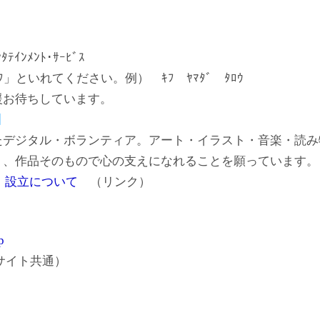
ｲﾝﾒﾝﾄ･ｻｰﾋﾞｽ
といれてください。例） ｷﾌ ﾔﾏﾀﾞ ﾀﾛｳ
援お待ちしています。
N】
たデジタル・ボランティア。アート・イラスト・音楽・読み
り、作品そのもので心の支えになれることを願っています。
ION】設立について
（リンク）
p
サイト共通）