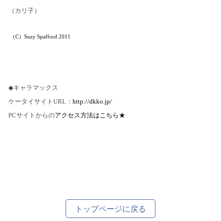
（カリ子）
（
C
）
Suzy Spafford 2011
◆
キャラマックス
ケータイサイト
URL
：
http://dkko.jp/
PC
サイトからの
アクセス方法はこちら★
トップページに戻る