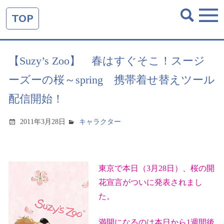
TOP
【Suzy’s Zoo】 春はすぐそこ！スージ
ーズーの桜～spring 携帯着せ替えツール
配信開始！
2011年3月28日
キャラクター
東京で本日（
3
月
28
日）、桜の開
花宣言がついに発表されまし
た。
満開になるのは本日から
1
週間後