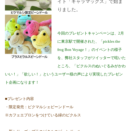
イト「キャラマックス」で始ま
りました。
今回のプレゼントキャンペーンは、
2
月
に東京駅で開催された、「
pickles the
frog Bon Voyage
！」のイベントの様子
を、弊社スタッフがツイッターで呟いた
ところ、「ピクルスのぬいぐるみがかわ
いい！」「欲しい！」というユーザー様の声により実現したプレゼン
ト企画になります！
■プレゼント内容
・限定発売：ピクマルシェビーンドール
※カフェエプロンをつけている緑のピクルス