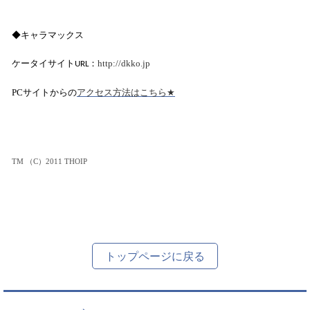
◆
キャラマックス
ケータイサイト
：
http://dkko.jp
URL
アクセス方法はこちら
PC
サイトからの
★
TM
（
C
）
2011 THOIP
トップページに戻る