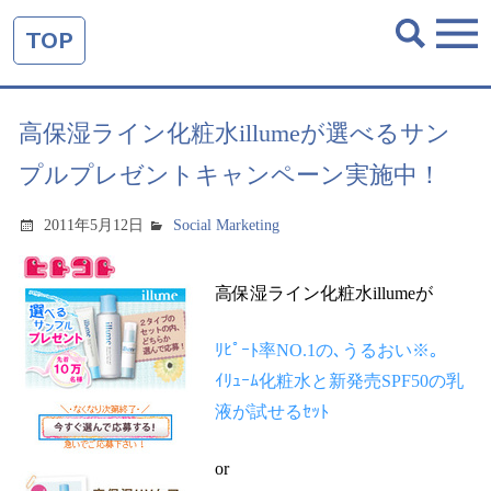
TOP
高保湿ライン化粧水illumeが選べるサン
プルプレゼントキャンペーン実施中！
2011年5月12日
Social Marketing
高保湿ライン化粧水illumeが
ﾘﾋﾟｰﾄ率NO.1の､うるおい※｡
ｲﾘｭｰﾑ化粧水と新発売SPF50の乳
液が試せるｾｯﾄ
or