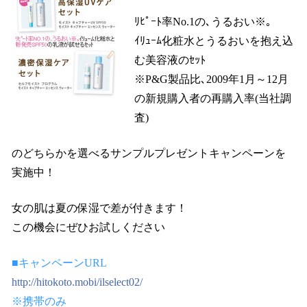
ﾘﾋﾟｰﾄ率No.1の､うるおい※｡
ｲﾘｭｰﾑ化粧水とうるおいを抱え込
む美容液のｾｯﾄ
※P&G製品比､2009年1月～12月
の新規購入者の再購入率(当社調
査)
のどちらかを選べるサンプルプレゼントキャンペーンを
実施中！
女の肌は夏の保湿で差が付きます！
この機会にぜひお試しください
■キャンペーンURL
http://hitokoto.mobi/ilselect02/
※携帯のみ