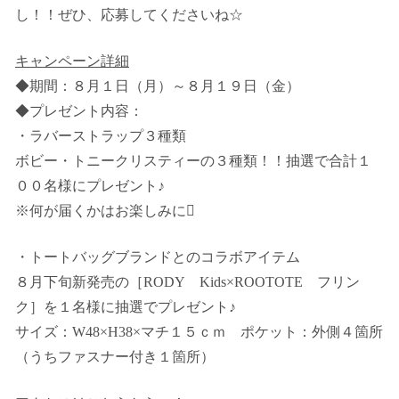
し！！ぜひ、応募してくださいね☆
キャンペーン詳細
◆期間：８月１日（月）～８月１９日（金）
◆プレゼント内容：
・ラバーストラップ３種類
ボビー・トニークリスティーの３種類！！抽選で合計１
００名様にプレゼント♪
※何が届くかはお楽しみに
・トートバッグブランドとのコラボアイテム
８月下旬新発売の［
RODY
Kids
×
ROOTOTE
フリン
ク］を１名様に抽選でプレゼント♪
サイズ：
W48
×
H38
×マチ１５ｃｍ ポケット：外側４箇所
（うちファスナー付き１箇所）