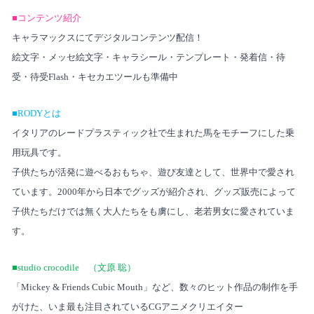
■コンテンツ紹介
キャラマックスにてデジタルコンテンツ配信！
絵文字・メッセ絵文字・キャラシール・テンプレート・発着信・待
受・待受
Flash
・キセカエツール
も準備中
■
RODY
とは
イタリアのレードプラスティック社で生まれた馬をモチーフにした乗
用玩具です。
子供たちが活発に遊べるおもちゃ、遊び友達として、世界中で愛され
ています。
2000
年から日本でグッズが紹介され、グッズ販売によって
子供たちだけでは無く大人たちをも虜にし、老若男女に愛されていま
す。
■
studio crocodile
（文原 聡）
「
Mickey & Friends Cubic Mouth
」など、数々のヒット作品の制作を手
がけた、いま最も注目されている
CG
アニメクリエイター