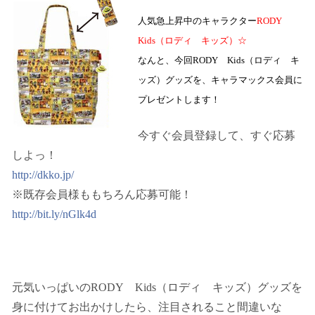
人気急上昇中のキャラクター
RODY
Kids
（ロディ キッズ）
☆
なんと、今回
RODY
Kids
（ロディ キ
ッズ）グッズを、キャラマックス会員に
プレゼントします！
今すぐ会員登録して、すぐ応募
しよっ！
http://dkko.jp/
※既存会員様ももちろん応募可能！
http://bit.ly/nGlk4d
元気いっぱいの
RODY
Kids
（ロディ キッズ）グッズを
身に付けてお出かけしたら、注目されること間違いな