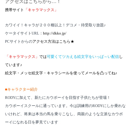
アクセスはこちらから…！
携帯サイト
「キャラマックス」
カワイイ！キャラが２００種以上！デコメ・待受取り放題♪
ケータイサイト
URL
：
http://dkko.jp/
PC
サイトからの
アクセス方法はこちら★
「キャラマックス」
では
可愛くてツカえる絵文字をいっぱ～い配信
し
ています♪
絵文字・メッセ絵文字・キャラシールを使ってメールを凸ってね♪
■キャラクター紹介
RODY
に加えて、新たに
カウボーイを目指す子供たち
が登場！
カウボーイスクールに通っています。今は訓練用の
RODY
にしか乗れな
いけれど、将来は本当の馬を乗りこなし、両親のような
立派なカウボ
ーイになれる日を夢見ています