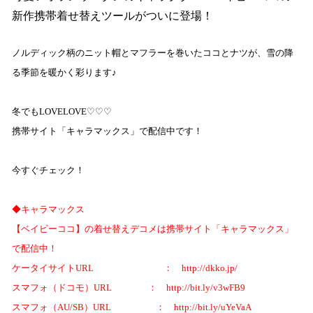
新作携帯着せ替えツールがついに登場！
ノルディック柄のニット帽とマフラーを巻いたココとナツが、雪の降
る季節を暖かく彩ります♪
冬でも
LOVELOVE♡♡♡
携帯サイト「キャラマックス」で配信中です！
今すぐチェック！
◆キャラマックス
【ベイビーココ】の着せ替えデコメは携帯サイト「キャラマックス」
で配信中！
ケータイサイト
URL
：
http://dkko.jp/
スマフォ（ドコモ）
URL
：
http://bit.ly/v3wFB9
スマフォ（
AU/SB
）
URL
：
http://bit.ly/uYeVaA