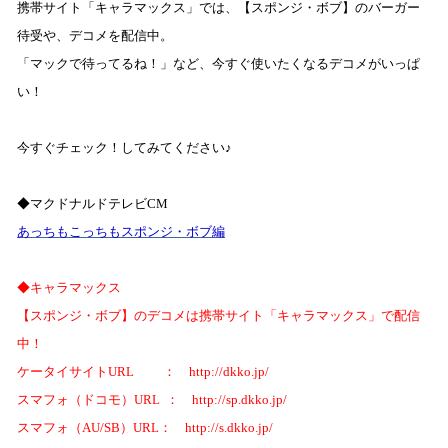
携帯サイト「キャラマックス」では、【スポンジ・ボブ】のバーガー
待受や、デコメを配信中。
「マックで待ってるね！」など、今すぐ使いたくなるデコメがいっぱ
い！
今すぐチェック！してみてください♪
◆マクドナルドテレビ
CM
あっちもこっちもスポンジ・ボブ編
◆キャラマックス
【スポンジ・ボブ】のデコメは携帯サイト「キャラマックス」で配信
中！
ケータイサイト
URL
：
http://dkko.jp/
スマフォ（ドコモ）
URL
：
http://sp.dkko.jp/
スマフォ（
AU/SB
）
URL
：
http://s.dkko.jp/