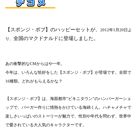
【スポンジ・ボブ】のハッピーセットが、
2012
年
1
月
20
日よ
全国のマクドナルドに登場しました。
り、
あの衝撃的な
CM
からはや一年。
今年は、いろんな恰好をした【スポンジ・ボブ】が登場です。全部で
16
種類。どれがもらえるかな？
【スポンジ・ボブ】は、海面都市“ビキニタウン”のハンバーガーショ
ップで、バーガー作りに情熱をかけている海綿くん。ハチャメチャで
楽しさいっぱいのストーリーが魅力で、性別や年代を問わず、世界中
で愛されている大人気のキャラクターです。