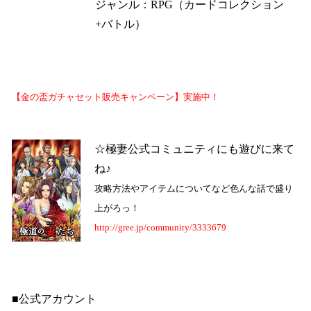
ジャンル：
RPG
（カードコレクション
+
バトル）
【
金の盃ガチャセット販売キャンペーン
】
実施中！
☆極妻公式コミュニティにも遊びに来て
ね♪
攻略方法やアイテムについてなど色んな話で盛り
上がろっ！
http://gree.jp/community/3333679
■公式アカウント