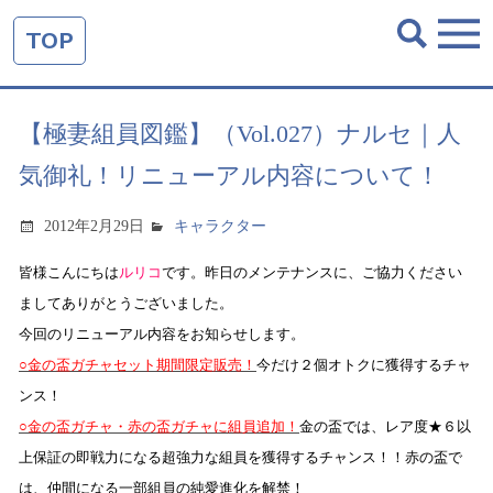
TOP
【極妻組員図鑑】（Vol.027）ナルセ｜人
気御礼！リニューアル内容について！
2012年2月29日
キャラクター
皆様こんにちは
ルリコ
です。昨日のメンテナンスに、ご協力ください
ましてありがとうございました。
今回のリニューアル内容をお知らせします。
○金の盃ガチャセット期間限定販売！
今だけ２個オトクに獲得するチャ
ンス！
○金の盃ガチャ・赤の盃ガチャに組員追加！
金の盃では、
レア度★６以
上保証
の即戦力になる超強力な組員を獲得するチャンス！！赤の盃で
は、仲間になる一部組員の純愛進化を解禁！