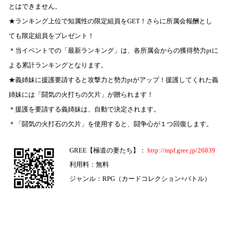
とはできません。
★ランキング上位で知属性の限定組員をGET！さらに所属会報酬とし
ても限定組員をプレゼント！
＊当イベントでの「最新ランキング」は、各所属会からの獲得勢力ptに
よる累計ランキングとなります。
★義姉妹に援護要請すると攻撃力と勢力ptがアップ！援護してくれた義
姉妹には「闘気の火打ちの欠片」が贈られます！
＊援護を要請する義姉妹は、自動で決定されます。
＊「闘気の火打石の欠片」を使用すると、闘争心が１つ回復します。
GREE
【極道の妻たち】：
http://mpf.gree.jp/26839
利用料：無料
ジャンル：RPG（カードコレクション
+
バトル）