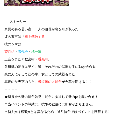
==
ストーリー
==
真夏のある暑い夜、一人の組長が息を引き取った…
彼の遺言は「
組を解散する
」
彼のシマは、
望月組
・
雪代会
・
橘一家
三会をまたぐ歓楽街・
香銀町
。
各組織の動きは早く、皆、それぞれの武器を手に動き始める。
銃に刀にそして己の拳、女としての武器もまた…
真夏の炎天下のもと、
極道達の大闘争
が今幕を開ける！！
＝＝＝＝
★所属会の勢力闘争勃発！闘争に参加して勢力ptを奪い合え！
＊当イベントの戦績は、抗争の戦績には影響がありません。
＊勢力ptは極道ptとは異なるため、通常抗争ではポイントを獲得するこ