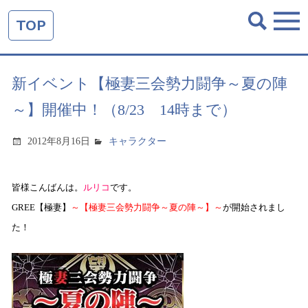
TOP
新イベント【極妻三会勢力闘争～夏の陣
～】開催中！（8/23 14時まで）
2012年8月16日
キャラクター
皆様こんばんは。
ルリコ
です。
GREE【極妻】
～【極妻三会勢力闘争～夏の陣～】～
が開始されまし
た！