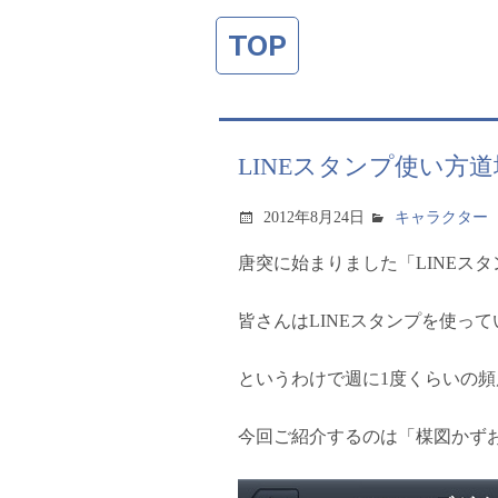
TOP
LINEスタンプ使い方
2012年8月24日
キャラクター
唐突に始まりました「
LINE
スタ
皆さんは
LINE
スタンプを使って
というわけで週に
1
度くらいの頻
今回ご紹介するのは「楳図かず