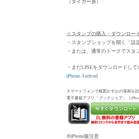
（タイガー原）
☆スタンプの購入・ダウンロー
・スタンプショップを開く「設
・または、通常のトークでスタ
・まだLINEをダウンロードし
iPhone
Android
スマートフォンで楳図かずおの漫画を読
電子書籍アプリ「ブックシェア」
（
iPho
※iPhone
版注意