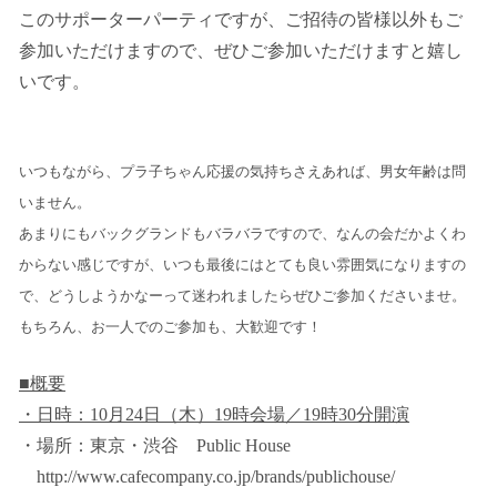
このサポーターパーティですが、ご招待の皆様以外もご
参加いただけますので、ぜひご参加いただけますと嬉し
いです。
いつもながら、プラ子ちゃん応援の気持ちさえあれば、男女年齢は問
いません。
あまりにもバックグランドもバラバラですので、なんの会だかよくわ
からない感じですが、いつも最後にはとても良い雰囲気になりますの
で、どうしようかなーって迷われましたらぜひご参加くださいませ。
もちろん、お一人でのご参加も、大歓迎です！
■概要
・日時：
10
月
24
日（木）
19
時会場／
19
時
30
分開演
・場所：東京・渋谷
Public House
http://www.cafecompany.co.jp/brands/publichouse/