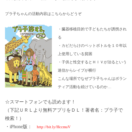
プラ子ちゃんの活動内容はこちらからどうぞ
・臓器移植目的で子どもたちが誘拐され
る
・カビだらけのペットボトルを１０年以
上使用している貧困
・子供と性交するとＨＩＶが治るという
迷信からレイプが横行
こんな場所でなぜプラ子ちゃんはボラン
ティア活動を続けているのか…
☆スマートフォンでも読めます！
（下記ＵＲＬより無料アプリをＤＬ！著者名：プラ子で
検索！）
・
iPhone
版：
http://bit.ly/HccmuV