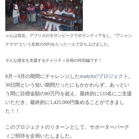
ゃんは現在、アフリカのモザンビークでボランティアをし、“アシャン
テママ”という名前の
NPO
をたった一人で立ち上げました。
そんな彼女を支援するチャリティ企画の特別編です！
8月～
9
月の期間にチャレンジした
readyfor?
プロジェクト
。
30
日間という短い期間だったにもかかわらず、あっとい
う間に目標金額の
80
万円を超え、最終的に
133
名にご支援
いただき、最終的に
1,425,000
円集めることができまし
た！！
このプロジェクトのリターンとして、サポーターパーテ
ィご招待を企画いたしました。