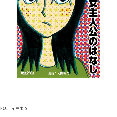
下駄、イモ虫女-」