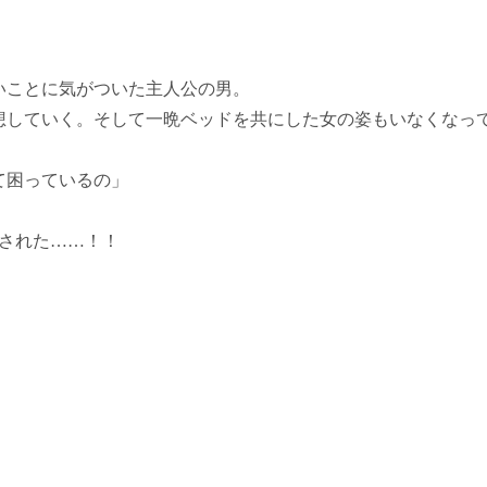
いことに気がついた主人公の男。
想していく。そして一晩ベッドを共にした女の姿もいなくなっ
て困っているの」
とされた……！！