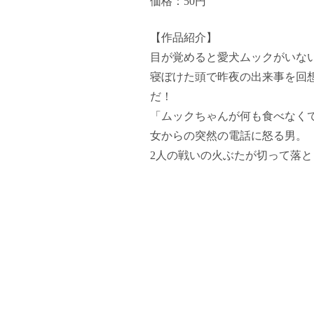
価格：50円
【作品紹介】
目が覚めると愛犬ムックがいな
寝ぼけた頭で昨夜の出来事を回
だ！
「ムックちゃんが何も食べなく
女からの突然の電話に怒る男。
2人の戦いの火ぶたが切って落