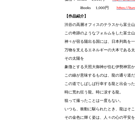
円
iBooks
1,000
https://itu
【
作品紹介
】
渋谷の高層オフィスのテラスから富士山
この奇跡のようなフォルムをした富士山
神々が宿る陽出る国には、日本列島を一
万物を支えるエネルギーの大本である太
その太陽を
象徴とする天照大御神が住む伊勢神宮か
この線が意味するものは、龍の通り道だ
この道でしばしば行幸する龍と出会った
時に荒れ狂う龍。時に涙する龍。
狙って撮ったことは一度もない。
いつも、衝動に駆られたとき、龍はそこ
その金色に輝く姿は、人々の心の平安を