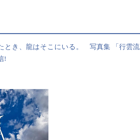
き、龍はそこにいる。 写真集 「行雲流水-FI
信!