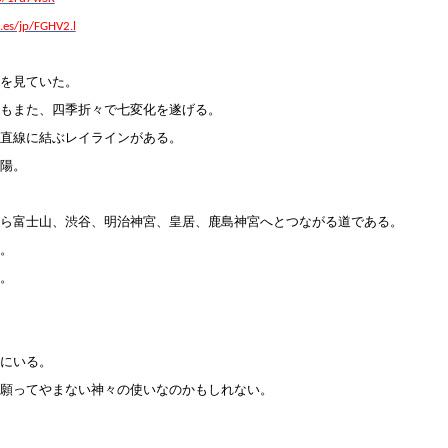
n.es/jp/FGHV2.l
を見ていた。
もまた、四季折々で七変化を遂げる。
直線に結ぶレイラインがある。
陽。
ら富士山、渋谷、明治神宮、皇居、鹿島神宮へとつながる道である。
。
。
にいる。
願ってやまない神々の使いなのかもしれない。