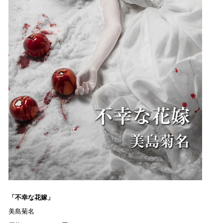
「
不幸な
花嫁」
美島菊名