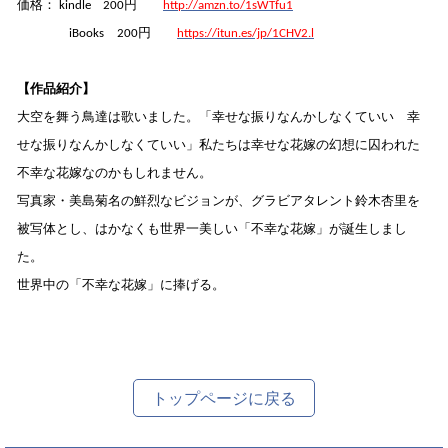
円
価格：
kindle
200
http://amzn.to/1sWTfu1
円
iBooks
200
https://itun.es/jp/1CHV2.l
【
作品紹介
】
大空を舞う鳥達は歌いました。「幸せな振りなんかしなくていい 幸
せな振りなんかしなくていい」私たちは幸せな花嫁の幻想に囚われた
。
不幸な花嫁なのかもしれません
写真家
・美島菊名の鮮烈なビジョンが、グラビアタレント鈴木杏里を
被写体とし、はかなくも世界一美しい「不幸な花嫁」が誕生しまし
た
。
世界中
の「不幸な花嫁」に捧げる。
トップページに戻る