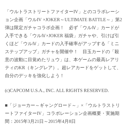
「ウルトラストリートファイターIV」とのコラボレーシ
ョン企画「ウルIV ×JOKER～ULTIMATE BATTLE～」第2
弾は限定ガチャコラボ企画！ 必ず「ウルⅣ」カードが
入手できる「ウルⅣ×JOKER 福袋」ガチャや、引けば引
くほど「ウルⅣ」カードの入手確率がアップする「ミニ
ステップアップ」ガチャを開催中！ 目玉カードの「殺
意の波動に目覚めたリュウ」は、本ゲームの最高レアリ
ティのKR（キングレア）。超レアカードをゲットして、
自分のデッキを強化しよう！
(c)CAPCOM U.S.A., INC. ALL RIGHTS RESERVED.
■「ジョーカー～ギャングロード～」×「ウルトラストリ
ートファイターIV」
コラボレーション企画概要
・実施期
間：
2015年3月21日～2015年4月8日