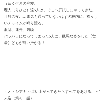
う曰く付きの廃校。
理人（りひと）達5人は、そこへ肝試しにやってきた。
月蝕の夜……電気も通っていないはずの校内に、禍々し
いチャイムが鳴り渡る。
混乱、迷走、叫喚――
バラバラになってしまった5人に、醜悪な姿をした【亡
者】どもが襲い掛かる！
・オトシアナ ～這い上がってきたらすべてをあげる。～
/
未浩（第4、5話）