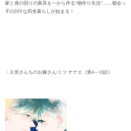
家と身の回りの家具を一から作る“物作り生活”……都会っ
子のDIYな田舎暮らしが始まる！
・久世さんちのお嫁さん/ミツ ナナエ（第4～10話）