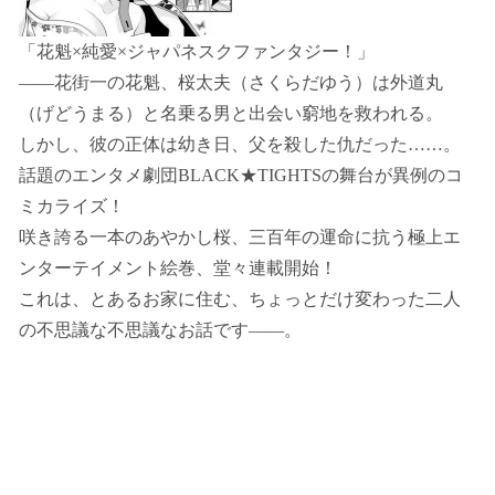
「花魁×純愛×ジャパネスクファンタジー！」
――花街一の花魁、桜太夫（さくらだゆう）は外道丸
（げどうまる）と名乗る男と出会い窮地を救われる。
しかし、彼の正体は幼き日、父を殺した仇だった……。
話題のエンタメ劇団BLACK★TIGHTSの舞台が異例のコ
ミカライズ！
咲き誇る一本のあやかし桜、三百年の運命に抗う極上エ
ンターテイメント絵巻、堂々連載開始！
これは、とあるお家に住む、ちょっとだけ変わった二人
の不思議な不思議なお話です――。