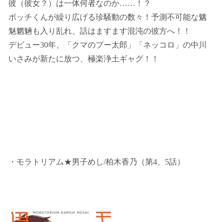
彼（彼女？）は一体何者なのか……！？
ボッチくんが繰り広げる珍騒動の数々！予測不可能な魑
魅魍魎も入り乱れ、話はますます混沌の彼方へ！！
デビュー30年、「クマのプー太郎」「ネッコロ」の中川
いさみが新たに放つ、極楽浄土ギャグ！！
・モラトリアム★男子めし/柏木香乃（第4、5話）