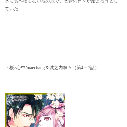
水も食べ物もない地の底で、悪夢の日々が始まろうとし
ていた……
・桜×心中/maechang＆城之内寧々（第4～7話）