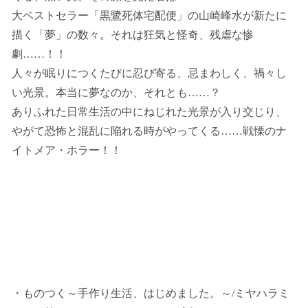
大ベストセラー「黒鷺死体宅配便」の山崎峰水が新たに
描く「夢」の数々。それは狂気と怪奇、残虐な惨
劇……！！
人々が眠りにつくたびに忍び寄る、忌まわしく、禍々し
い光景。本当に夢なのか、それとも……？
ありふれた日常生活の中にねじれた光景が入り交じり、
やがて恐怖と混乱に陥れる時がやってくる……戦慄のナ
イトメア・ホラー！！
・ものつく～手作り生活、はじめました。～/ミヤハラミ