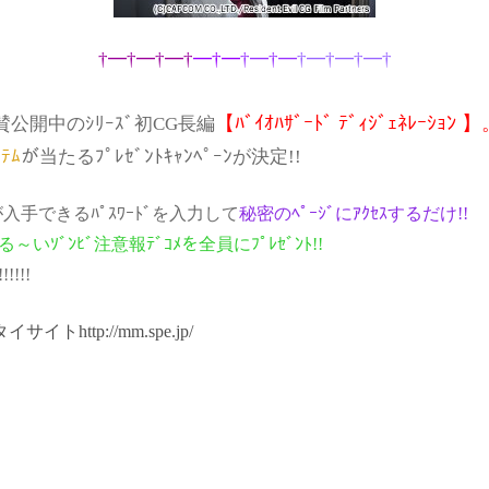
†━†━†━†
━†━
†━†━
†━†━†━†
【ﾊﾞｲｵﾊｻﾞｰﾄﾞ ﾃﾞｨｼﾞｪﾈﾚｰｼｮﾝ 
賛公開中のｼﾘｰｽﾞ初CG長編
ﾃﾑ
が当たるﾌﾟﾚｾﾞﾝﾄｷｬﾝﾍﾟｰﾝが決定!!
入手できるﾊﾟｽﾜｰﾄﾞを入力して
秘密のﾍﾟｰｼﾞにｱｸｾｽするだけ!!
る～いｿﾞﾝﾋﾞ注意報ﾃﾞｺﾒを全員にﾌﾟﾚｾﾞﾝﾄ!!
!!!
ttp://mm.spe.jp/