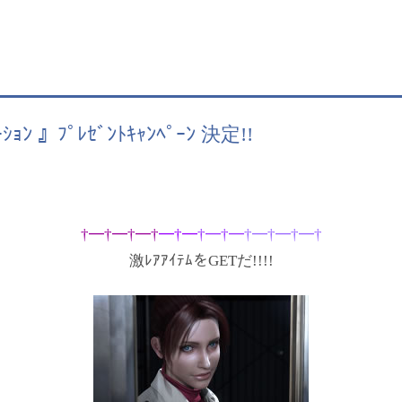
ｰｼｮﾝ 』ﾌﾟﾚｾﾞﾝﾄｷｬﾝﾍﾟｰﾝ 決定!!
†━†━†━†
━†━
†━†━
†━†━†━†
激ﾚｱｱｲﾃﾑをGETだ!!!!