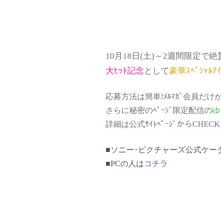
10月18日(土)～2週間限定で絶
大ﾋｯﾄ記念
として
豪華ｽﾍﾟｼｬﾙｱｲ
応募方法は簡単!ﾒﾙﾏｶﾞ会員だけが
さらに秘密のﾍﾟｰｼﾞ限定配信の
ゆ
詳細は公式ｻｲﾄﾍﾟｰｼﾞからCHECK!!!
■ソニー･ピクチャーズ公式ケータイサイトh
■PCの人は
コチラ