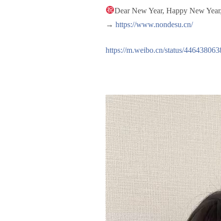
Dear New Year, Happy New Year, G
→
https://www.nondesu.cn/
https://m.weibo.cn/status/44643806
视
频
播
放
器