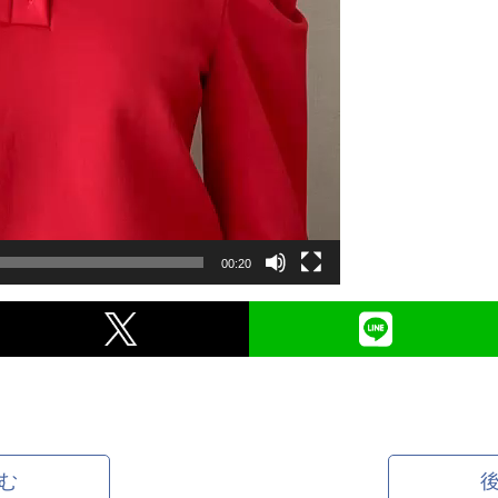
00:20
む