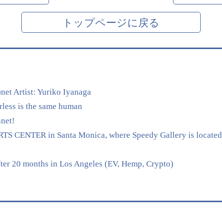
トップページに戻る
net Artist: Yuriko Iyanaga
rless is the same human
anet!
NTER in Santa Monica, where Speedy Gallery is located, is a
fter 20 months in Los Angeles (EV, Hemp, Crypto)