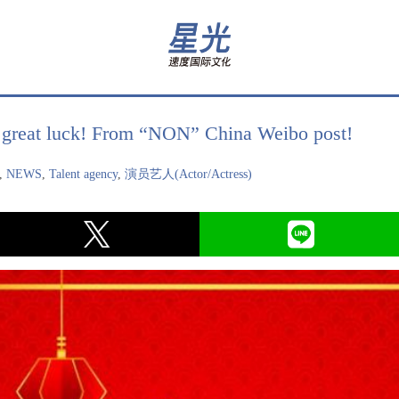
f great luck! From “NON” China Weibo post!
,
NEWS
,
Talent agency
,
演员艺人(Actor/Actress)