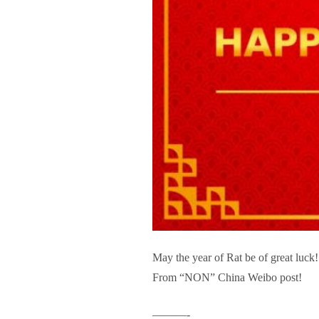
May the year of Rat be of great luck
From “NON” China Weibo post!
———-