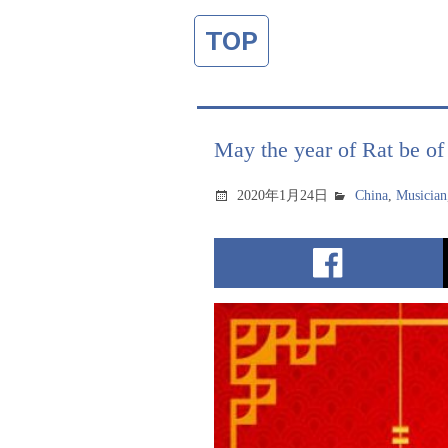
TOP
May the year of Rat be o
2020年1月24日
China
,
Musician