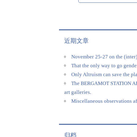
近期文章
November 25-27 on the (inter)
That the only way to go gende
Only Altruism can save the pl
The BERGAMOT STATION ARTS CE
art galleries.
Miscellaneous observations a
归档