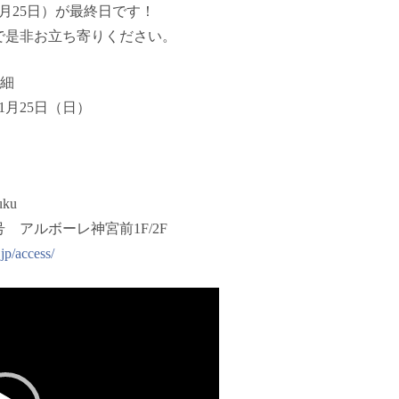
月25日）が最終日です！
で是非お立ち寄りください。
y詳細
1月25日（日）
uku
 アルボーレ神宮前1F/2F
jp/access/