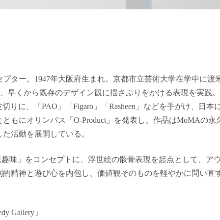
プター。1947年大阪府生まれ。京都市立芸術大学在学中に渡
ど、早くから既存のデザイン観に揺さぶりをかける表現を実践
を皮切りに、「PAO」「Figaro」「Rasheen」などを手がけ
とともにオリンパス「O-Product」を発表し、作品はMoMA
した活動を展開している。
い悪趣味」をコンセプトに、浮世絵の骸骨表現を起点として、ア
制的精神と遊び心を内包し、価値観そのものを軽やかに問い直
dy Gallery」