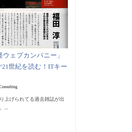
日経ウェブカンパニー」
“21世紀を読む！ITキー
Consulting
り上げられてる過去雑誌が出
..