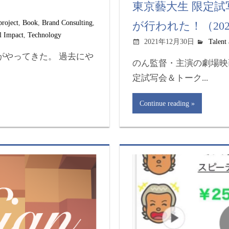
東京藝大生 限定
project
,
Book
,
Brand Consulting
,
が行われた！（202
l Impact
,
Technology
2021年12月30日
Talent
がやってきた。 過去にや
のん監督・主演の劇場映画
定試写会＆トーク...
Continue reading