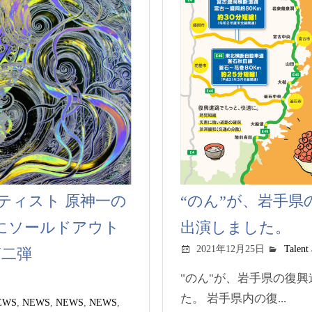
代アーティスト 原神一の
“のん”が、岩手
ぐにソールドアウト
出演しました。
2021年12月25日
Talent
第二弾
"のん"が、岩手県の復
た。 岩手県内の復...
EWS
,
NEWS
,
NEWS
,
NEWS
,