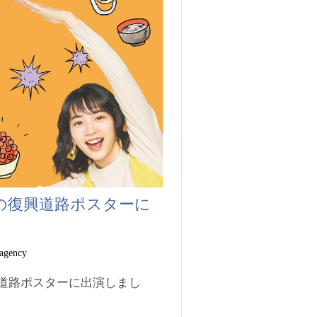
県の復興道路ポスターに
 agency
興道路ポスターに出演しまし