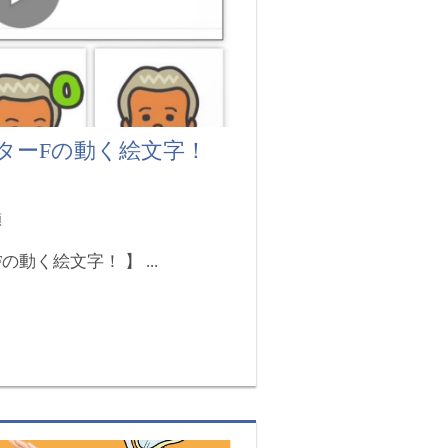
スターFの動く絵文字！
類
動く絵文字！ 】 ...