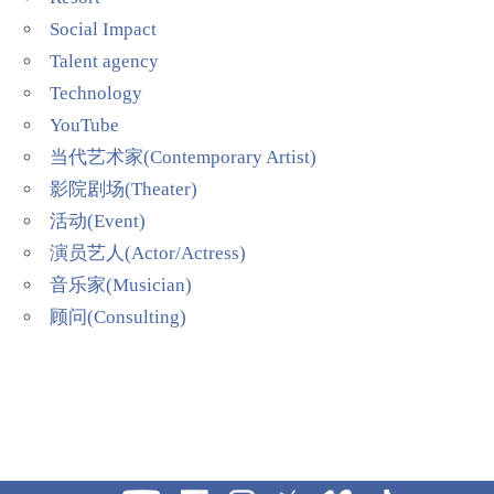
Social Impact
Talent agency
Technology
YouTube
当代艺术家(Contemporary Artist)
影院剧场(Theater)
活动(Event)
演员艺人(Actor/Actress)
音乐家(Musician)
顾问(Consulting)