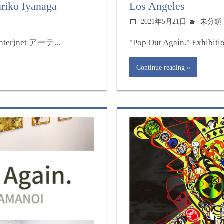
o Iyanaga
Los Angeles
2021年5月21日
未分類
er)net アーテ...
"Pop Out Again." Exhibitio
Continue reading