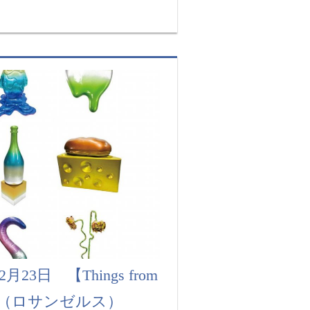
月23日 【Things from
ea】展（ロサンゼルス）