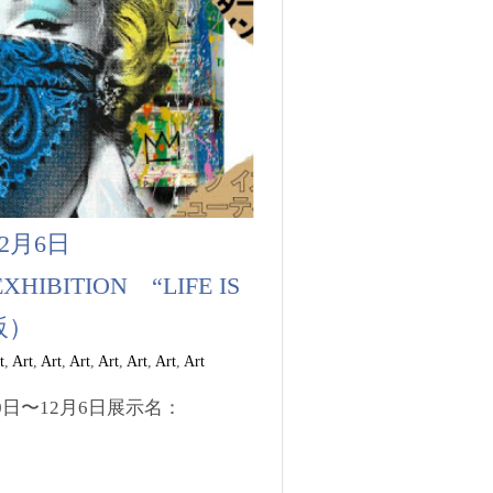
〜12月6日
XHIBITION “LIFE IS
阪）
t
,
Art
,
Art
,
Art
,
Art
,
Art
,
Art
,
Art
20日〜12月6日展示名：