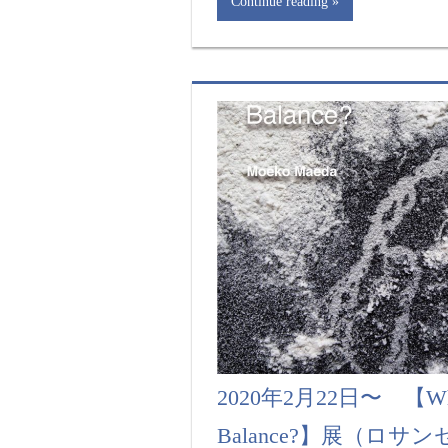
Continue reading
2020年2月22日〜 【What
Balance?】展（ロサ