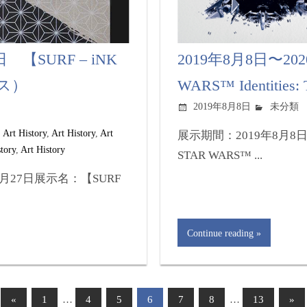
 【SURF – iNK
2019年8月8日〜20
ス）
WARS™ Identities
2019年8月8日
未分類
,
Art History
,
Art History
,
Art
展示期間：2019年8月8日
story
,
Art History
STAR WARS™ ...
0月27日展示名：【SURF
Continue reading
«
1
…
4
5
6
7
8
…
13
»