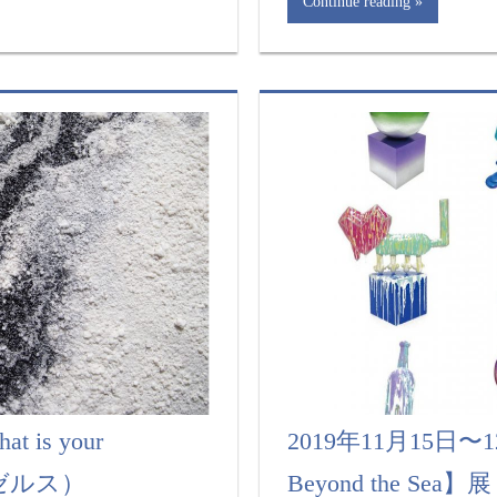
Continue reading
 is your
2019年11月15日〜12
ンゼルス）
Beyond the S