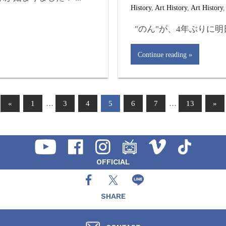
History
,
Art History
,
Art History
"のん"が、4年ぶりに明日
Continue reading
«
1
…
3
4
5
6
7
…
13
»
OFFICIAL
SHARE