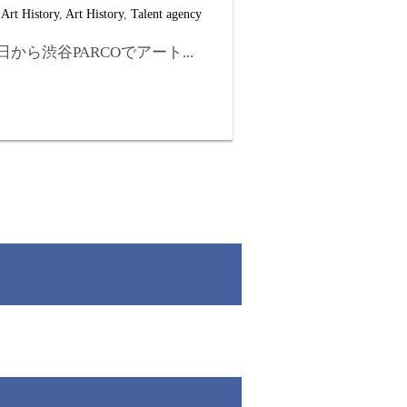
,
Art History
,
Art History
,
Talent agency
から渋谷PARCOでアート...