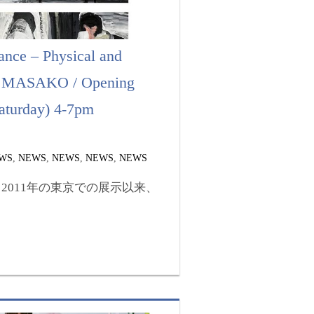
ance – Physical and
st: MASAKO / Opening
Saturday) 4-7pm
WS
,
NEWS
,
NEWS
,
NEWS
,
NEWS
と2011年の東京での展示以来、