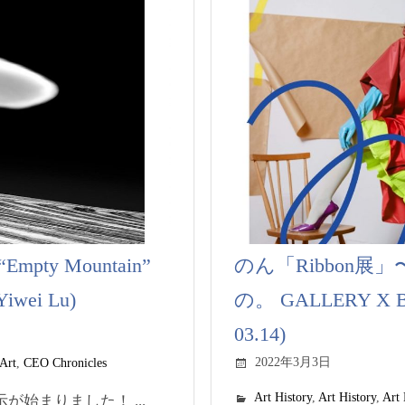
: “Empty Mountain”
のん「Ribbon
Yiwei Lu)
の。 GALLERY X BY
03.14)
2022年3月3日
Art
,
CEO Chronicles
Art History
,
Art History
,
Art 
い展示が始まりました！ ...