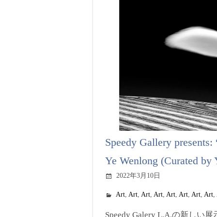
Speedy Gallery presents
Ye Wenlong (Curated by 
2022年3月10日
Art
,
Art
,
Art
,
Art
,
Art
,
Art
,
Art
,
Art
,
Speedy Galery L.A.の新し