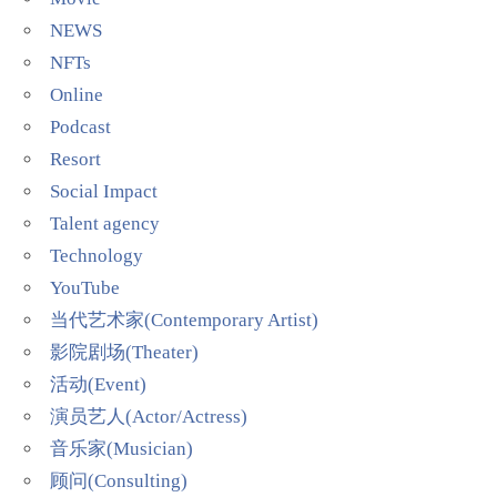
NEWS
NFTs
Online
Podcast
Resort
Social Impact
Talent agency
Technology
YouTube
当代艺术家(Contemporary Artist)
影院剧场(Theater)
活动(Event)
演员艺人(Actor/Actress)
音乐家(Musician)
顾问(Consulting)