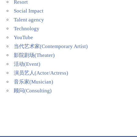
Resort
Social Impact
Talent agency
Technology
YouTube
当代艺术家(Contemporary Artist)
影院剧场(Theater)
活动(Event)
演员艺人(Actor/Actress)
音乐家(Musician)
顾问(Consulting)