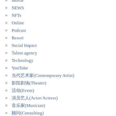
Movie
NEWS
NFTs
Online
Podcast
Resort
Social Impact
Talent agency
Technology
YouTube
当代艺术家(Contemporary Artist)
影院剧场(Theater)
活动(Event)
演员艺人(Actor/Actress)
音乐家(Musician)
顾问(Consulting)