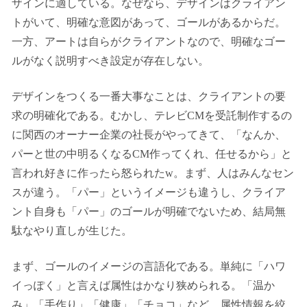
ザインに適している。なぜなら、デザインはクライアン
トがいて、明確な意図があって、ゴールがあるからだ。
一方、アートは自らがクライアントなので、明確なゴー
ルがなく説明すべき設定が存在しない。
デザインをつくる一番大事なことは、クライアントの要
求の明確化である。むかし、テレビCMを受託制作するの
に関西のオーナー企業の社長がやってきて、「なんか、
パーと世の中明るくなるCM作ってくれ、任せるから」と
言われ好きに作ったら怒られたw。まず、人はみんなセン
スが違う。「パー」というイメージも違うし、クライア
ント自身も「パー」のゴールが明確でないため、結局無
駄なやり直しが生じた。
まず、ゴールのイメージの言語化である。単純に「ハワ
イっぽく」と言えば属性はかなり狭められる。「温か
み」「手作り」「健康」「チョコ」など、属性情報を絞