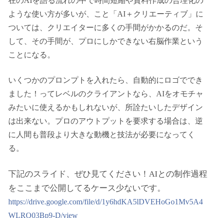
在のAIを語る流れの中で時間短縮や資料作成の合理化の
ような使い方が多いが、こと「AI＋クリエーティブ」に
ついては、クリエイターに多くの手間がかかるのだ。そ
して、その手間が、プロにしかできない右脳作業という
ことになる。
いくつかのプロンプトを入れたら、自動的にロゴででき
ました！ってレベルのクライアントなら、AIをオモチャ
みたいに使えるかもしれないが、所詮たいしたデザイン
は出来ない。プロのアウトプットを要求する場合は、逆
に人間も普段より大きな動機と技法が必要になってく
る。
下記のスライド、ぜひ見てください！AIとの制作過程
をここまで公開してるケース少ないです。
https://drive.google.com/file/d/1y6hdKA5lDVEHoGo1Mv5A4
WLRQ03Bp9-D/view