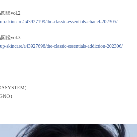
鑑vol.2
up-skincare/a43927199/the-classic-essentials-chanel-202305/
鑑vol.3
up-skincare/a43927698/the-classic-essentials-addiction-202306/
ARASYSTEM）
IGNO）