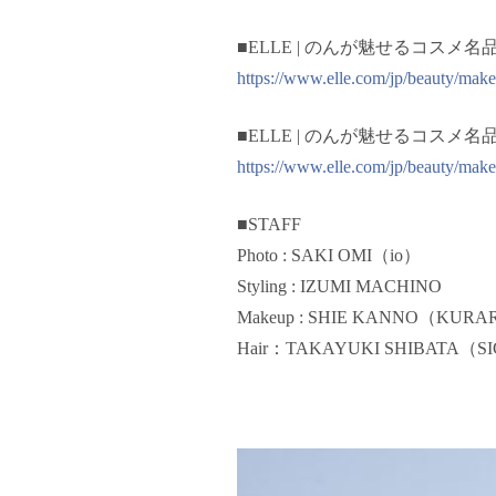
■ELLE | のんが魅せるコスメ名品図
https://www.elle.com/jp/beauty/make
■ELLE | のんが魅せるコスメ名品図
https://www.elle.com/jp/beauty/make
■STAFF
Photo : SAKI OMI（io）
Styling : IZUMI MACHINO
Makeup : SHIE KANNO（KUR
Hair：TAKAYUKI SHIBATA（S