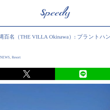
名（THE VILLA Okinawa）: プラン
,
NEWS
,
Resort