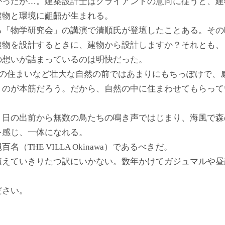
かったが…。建築設計士はクライアントの意向に従うと、建
建物と環境に齟齬が生まれる。
る「物学研究会」の講演で清順氏が登壇したことある。その
建物を設計するときに、建物から設計しますか？それとも、
の想いが詰まっているのは明快だった。
人の住まいなど壮大な自然の前ではあまりにもちっぽけで、
くのが本筋だろう。だから、自然の中に住まわせてもらって
、日の出前から無数の鳥たちの鳴き声ではじまり、海風で森
を感じ、一体になれる。
THE VILLA Okinawa）であるべきだ。
植えていきりたつ訳にいかない。数年かけてガジュマルや昼
ださい。