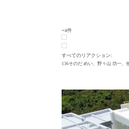
+4件
すべてのリアクション:
136
そのだ めい、野々山 功一、他