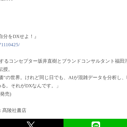
自分をDXせよ！』
71110425/
談するコンセプター坂井直樹とブランドコンサルタント福田
伝授。
”の世界。けれど同じ日でも、AIが混雑データを分析し
る。それがDXなんです。」
時発売)
売元 : 髙陵社書店