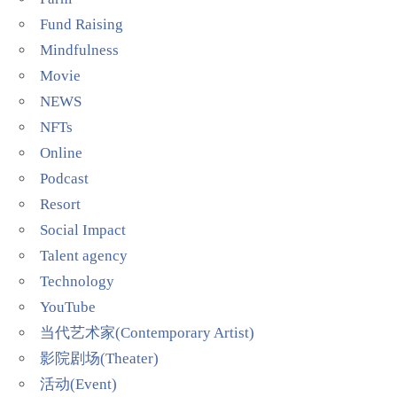
Fund Raising
Mindfulness
Movie
NEWS
NFTs
Online
Podcast
Resort
Social Impact
Talent agency
Technology
YouTube
当代艺术家(Contemporary Artist)
影院剧场(Theater)
活动(Event)