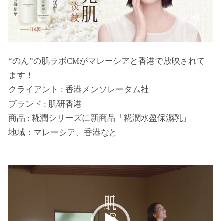
“のん”の肌ラボCMがマレーシアと香港で放映されて
ます！
クライアント : 香港メンソレータム社
ブランド : 肌研香港
商品 : 糀潤シリーズに新商品「糀潤水盈保濕乳」
地域：マレーシア、香港なと
動
画
プ
レ