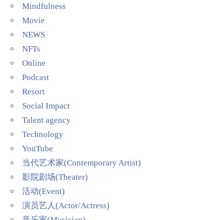
Mindfulness
Movie
NEWS
NFTs
Online
Podcast
Resort
Social Impact
Talent agency
Technology
YouTube
当代艺术家(Contemporary Artist)
影院剧场(Theater)
活动(Event)
演员艺人(Actor/Actress)
音乐家(Musician)