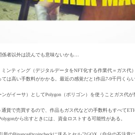
関係者以外は読んでも意味ないかも…
、ミンティング（デジタルデータをNFT化する作業代＝ガス代
ては高い手数料がかかる。最近の感覚だと1作品7-9千円くら
ンがイーサ）としてPolygon（ポリゴン）を使うことガス代
いう通貨で売買するので、作品もガス代などの手数料もすべてE
を、Polygonから出すときには、資金ロストする可能性がある。
取引所のBinanceやcoincheckに送るとセルフGOX（自分の