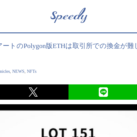
rt : NFTアートのPolygon版ETHは取引所での
icles
,
NEWS
,
NFTs