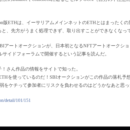
gon版ETHは、イーサリアムメインネットのETHとはまったくの別物
ると、先方がうまく処理できず、取り出すことができなくなっ
ートオークションが、日本初となるNFTアートオークション「NFT in 
代官山のヒルサイドフォーラムで開催するという記事を読んだ。
子！さん作品の情報をサイトで知った。
版ETHを使っているのだ！SBIオークションがこの作品の落札予想
円弱をケチって参加者にリスクを負わせるのはどうかなあと思っ
on/detail/101/151