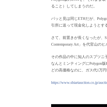
ること）してしまうのだ。
パッと見は同じETHだが、Poly
引所に送って現金化しようとす
さて、前置きが長くなったが、SBIア
Contemporary Art」を
その作品の中に知人のスプツニ
なんとミンティングにPolygon
どの高価格なのに、ガス代1万
https://www.sbiartauction.co.jp/aucti