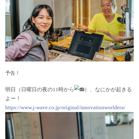
予告！
明日（日曜日の夜の11時から
）、なにかが起きる
よー！
https://www.j-wave.co.jp/original/innovationworldera/