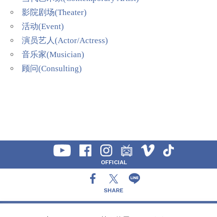
影院剧场(Theater)
活动(Event)
演员艺人(Actor/Actress)
音乐家(Musician)
顾问(Consulting)
OFFICIAL
SHARE
CONTACT