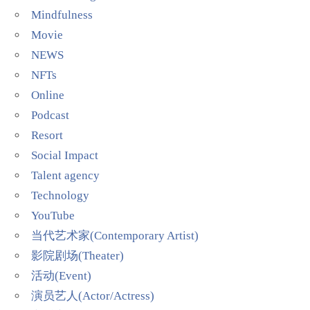
Mindfulness
Movie
NEWS
NFTs
Online
Podcast
Resort
Social Impact
Talent agency
Technology
YouTube
当代艺术家(Contemporary Artist)
影院剧场(Theater)
活动(Event)
演员艺人(Actor/Actress)