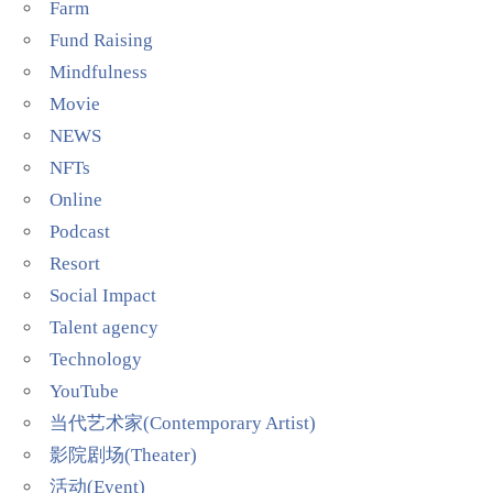
Farm
Fund Raising
Mindfulness
Movie
NEWS
NFTs
Online
Podcast
Resort
Social Impact
Talent agency
Technology
YouTube
当代艺术家(Contemporary Artist)
影院剧场(Theater)
活动(Event)