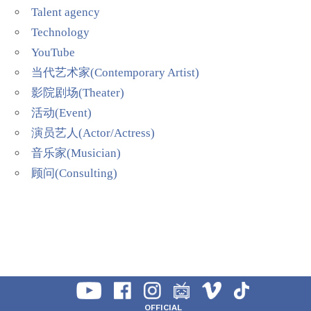
Talent agency
Technology
YouTube
当代艺术家(Contemporary Artist)
影院剧场(Theater)
活动(Event)
演员艺人(Actor/Actress)
音乐家(Musician)
顾问(Consulting)
OFFICIAL