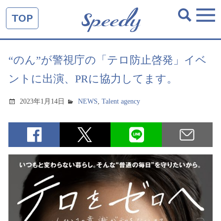
TOP
“のん”が警視庁の「テロ防止啓発」イベ
ントに出演、PRに協力してます。
2023年1月14日
NEWS
,
Talent agency