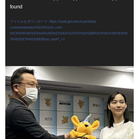
画
found
プ
ファイルをダウンロード: https://spdy.jp/control-panel/wp-
レ
content/uploads/2023/01/yt1s.com-
ー
%E3%83%86%E3%83%AD%E3%82%92%E3%82%BB%E3%82%99%E3%8
3%AD%E3%81%B830sec.mp4?_=1
ヤ
ー