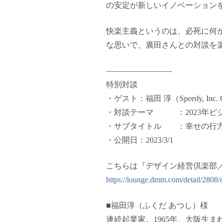
の安定が新しいイノベーション
快楽主義というのは、必死に何
な思いで、廣田さんとの対談を
————————-
特別対談
・ゲスト：福田 淳（Speedy, Inc. 
・対談テーマ ：2023年ビ
・サブタイトル ：幸せの行方
・公開日：2023/3/1
こちらは『デザイン経営倶楽部
https://lounge.dmm.com/detail/2808/
■福田淳（ふくだ あつし）様
連続起業家。1965年、大阪生