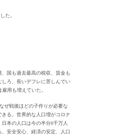
ました。
績、国も過去最高の税収、賃金も
むしろ、長いデフレに苦しんでい
は雇用も増えていた。
なぜ戦後ほどの子作りが必要な
できる。世界的な人口増がコロナ
、日本の人口は今の半分6千万人
る。安全安心、経済の安定、人口