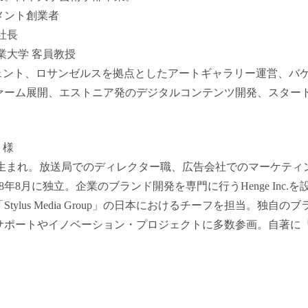
メント創業者
社長
業大学 客員教授
ジェント、ロサンゼルスを拠点としたアートギャラリー運営、バ
ァーム展開、エストニア発のデジタルコンテンツ開発、スター
）様
ector。1980年生まれ。放送局でのディレクター職、広告会社でのマ
8年8月に独立。企業のブランド開発を専門に行うHenge Inc
ylus Media Group」の日本におけるチーフを担当。独自
ートやイノベーション・プロジェクトに多数参画。自著に『SHA