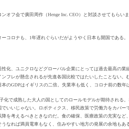
オフ会で廣田周作（Henge Inc. CEO）と対談させてもらい
。
ターコロナも、1年遅れぐらいだがようやく日本も開国である。
活性化、ユニクロなどグローバル企業にとっては過去最高の業
インフレが懸念されるが先進各国比較ではたいしたことない。
日本のGDPはイギリスの二倍。失業率も低く、コロナ前の数年
少子化で成熟した大人の国としてのロールモデルが期待される。
国でいいじゃない。ロボティクス、移民政策で労働力をカバー
年以降を考えるべきときなのだ。食の確保、医療政策の充実など
そうなれば満員電車もなく、住みやすい地方の発展の余地もあ