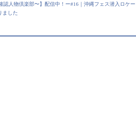
【UMP〜未確認人物倶楽部〜】配信中！ー#16｜沖縄フェス潜入ロケー
始まりました