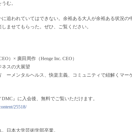
をうむ。
かに追われていてはできない。余裕ある大人が余裕ある状況の
楽しませてもらった。ぜひ、ご覧ください。
CEO）× 廣田周作（Henge Inc. CEO）
ジネスの大展望
 ーメンタルヘルス、快楽主義、コミュニティで紐解くマー
／DMC』に入会後、無料でご覧いただけます。
content/25518/
まれ。日本大学芸術学部卒業。