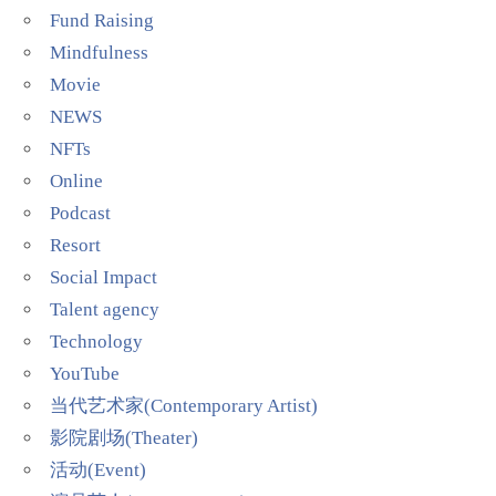
Fund Raising
Mindfulness
Movie
NEWS
NFTs
Online
Podcast
Resort
Social Impact
Talent agency
Technology
YouTube
当代艺术家(Contemporary Artist)
影院剧场(Theater)
活动(Event)