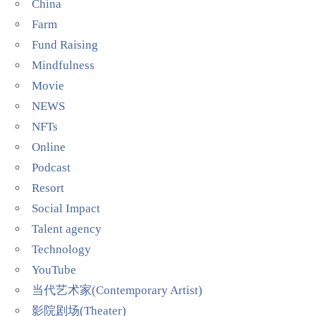
China
Farm
Fund Raising
Mindfulness
Movie
NEWS
NFTs
Online
Podcast
Resort
Social Impact
Talent agency
Technology
YouTube
当代艺术家(Contemporary Artist)
影院剧场(Theater)